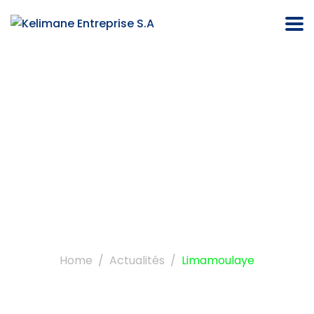
Étiquette :
limamoulaye
Home
Actualités
Limamoulaye