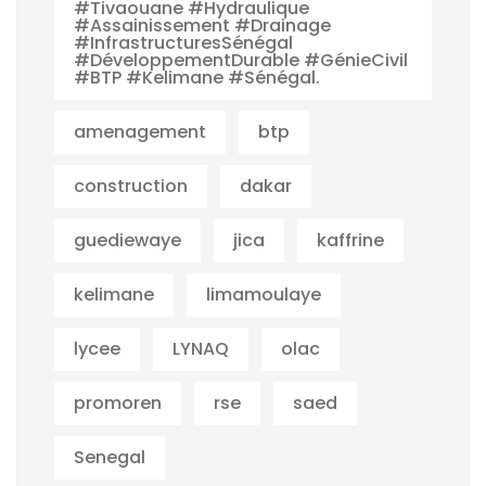
#Tivaouane #Hydraulique
#Assainissement #Drainage
#InfrastructuresSénégal
#DéveloppementDurable #GénieCivil
#BTP #Kelimane #Sénégal.
amenagement
btp
construction
dakar
guediewaye
jica
kaffrine
kelimane
limamoulaye
lycee
LYNAQ
olac
promoren
rse
saed
Senegal