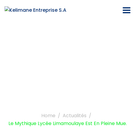
Le mythique lycée
Limamoulaye est en
pleine mue.
Home
Actualités
Le Mythique Lycée Limamoulaye Est En Pleine Mue.