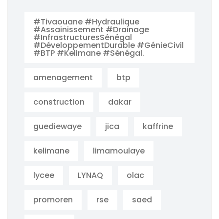
#Tivaouane #Hydraulique
#Assainissement #Drainage
#InfrastructuresSénégal
#DéveloppementDurable #GénieCivil
#BTP #Kelimane #Sénégal.
amenagement
btp
construction
dakar
guediewaye
jica
kaffrine
kelimane
limamoulaye
lycee
LYNAQ
olac
promoren
rse
saed