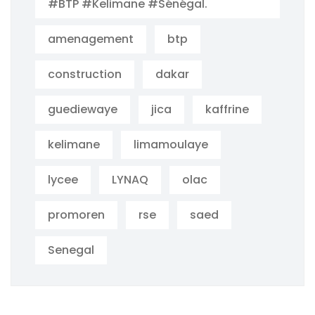
#BTP #Kelimane #Sénégal.
amenagement
btp
construction
dakar
guediewaye
jica
kaffrine
kelimane
limamoulaye
lycee
LYNAQ
olac
promoren
rse
saed
Senegal