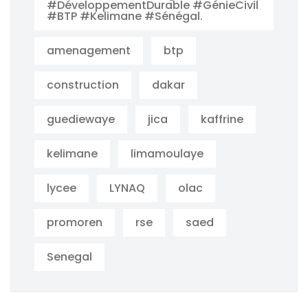
#DéveloppementDurable #GénieCivil
#BTP #Kelimane #Sénégal.
amenagement
btp
construction
dakar
guediewaye
jica
kaffrine
kelimane
limamoulaye
lycee
LYNAQ
olac
promoren
rse
saed
Senegal